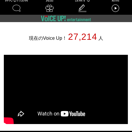
27,214
現在のVoice Up！
人