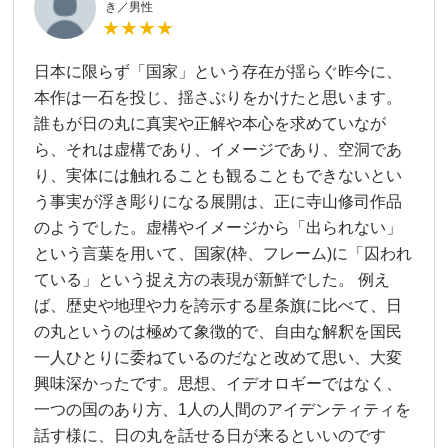
き／男性
★★★★
日本に限らず「国家」という存在が揺らぐ昨今に、
本作は一石を投じ、揺さぶりをかけたと思います。
誰もが日の丸に真実や正解や本心を求めていなが
ら、それは虚構であり、イメージであり、空洞であ
り、実体には触れることも観ることもできないとい
う事実が浮き彫りになる展開は、正に寺山修司作品
のようでした。虚構やイメージから「出られない」
という言葉を用いて、国家(枠、フレーム)に「囚われ
ている」という捉え方の表現が新鮮でした。 例え
ば、歴史や地理や力を誇示する星条旗に比べて、日
の丸というのは極めて象徴的で、自由な解釈を国民
一人ひとりに委ねているのだなと改めて思い、大変
興味深かったです。思想、イデオロギーではなく、
一つの国のあり方、1人の人間のアイデンティティを
話す様に、日の丸を話せる日が来るといいのです