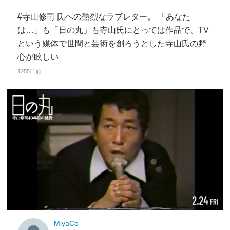
#寺山修司 氏への熱烈なラブレター。 「あなた
は…」も「日の丸」も寺山氏にとっては作品で、TV
という媒体で世間と芸術を創ろうとした寺山氏の野
心が眩しい
1255日前
MiyaCo